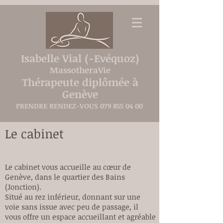
Isabelle
Vial (-
Evéquoz)
MassotheraVie
Thérapeute diplômée à
Genève
PRENDRE RENDEZ-VOUS
079 855 04 00
Le cabinet
Le cabinet vous accueille au cœur de
Genève, dans le quartier des Bains
(Jonction).
Situé au rez inférieur, donnant sur une
voie sans issue avec peu de passage, il
vous offre un espace accueillant et agréable